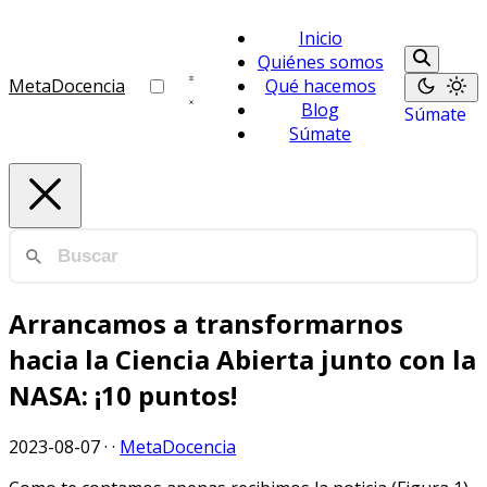
Inicio
Quiénes somos
MetaDocencia
Qué hacemos
Blog
Súmate
Súmate
Arrancamos a transformarnos
hacia la Ciencia Abierta junto con la
NASA: ¡10 puntos!
2023-08-07 ·
·
MetaDocencia