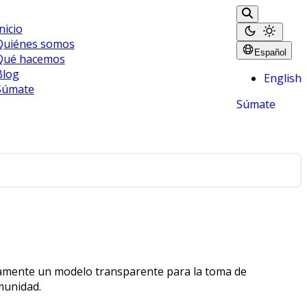
nicio
Quiénes somos
Español
Qué hacemos
Blog
English
Súmate
Súmate
amente un modelo transparente para la toma de
munidad.