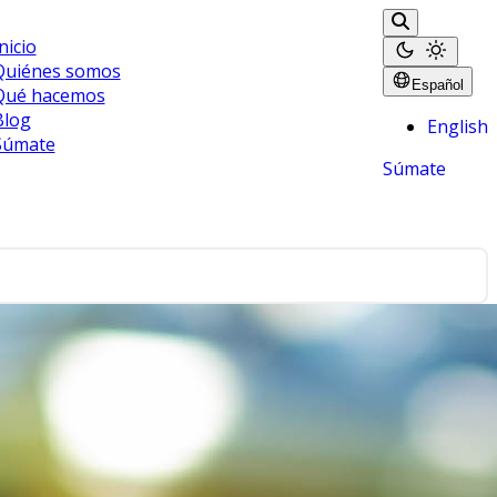
nicio
Quiénes somos
Español
Qué hacemos
Blog
English
Súmate
Súmate