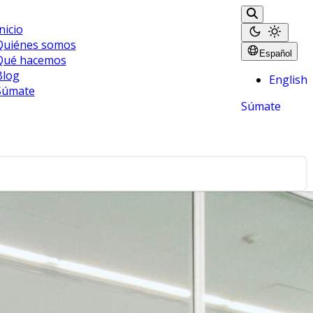
nicio
Quiénes somos
Español
Qué hacemos
Blog
English
Súmate
Súmate