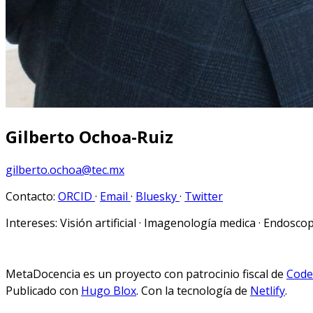
Gilberto Ochoa-Ruiz
gilberto.ochoa@tec.mx
Contacto:
ORCID
·
Email
·
Bluesky
·
Twitter
Intereses:
Visión artificial · Imagenología medica · Endosco
MetaDocencia es un proyecto con patrocinio fiscal de
Code 
Publicado con
Hugo Blox
. Con la tecnología de
Netlify
.