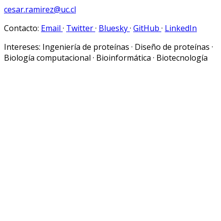
cesar.ramirez@uc.cl
Contacto:
Email
·
Twitter
·
Bluesky
·
GitHub
·
LinkedIn
Intereses:
Ingeniería de proteínas · Diseño de proteínas ·
Biología computacional · Bioinformática · Biotecnología